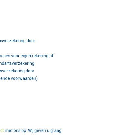
isverzekering door
heses voor eigen rekening of
andartsverzekering
isverzekering door
rkende voorwaarden)
ct
met ons op. Wij geven u graag