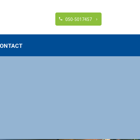
h
050-5017457
ONTACT